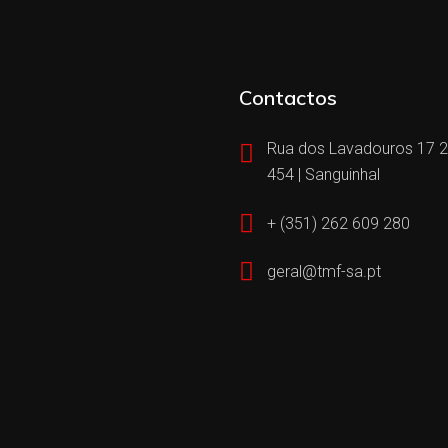
Contactos
Rua dos Lavadouros 17 
454 | Sanguinhal
+ (351) 262 609 280
geral@tmf-sa.pt