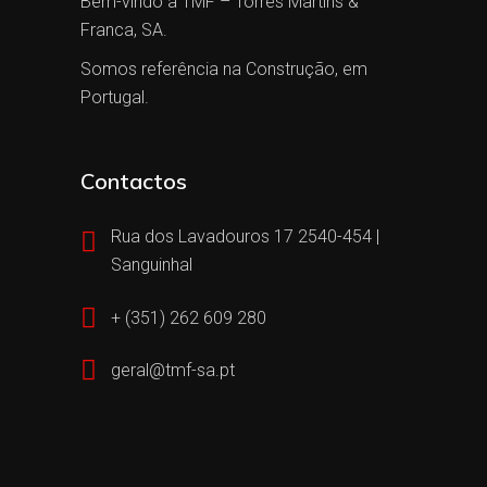
Bem-vindo à TMF – Torres Martins &
Franca, SA.
Somos referência na Construção, em
Portugal.
Contactos
Rua dos Lavadouros 17 2540-454 |
Sanguinhal
+ (351) 262 609 280
geral@tmf-sa.pt